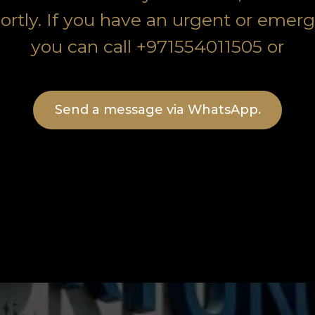
ortly. If you have an urgent or emerg
you can call +971554011505 or
Send a message via WhatsApp.