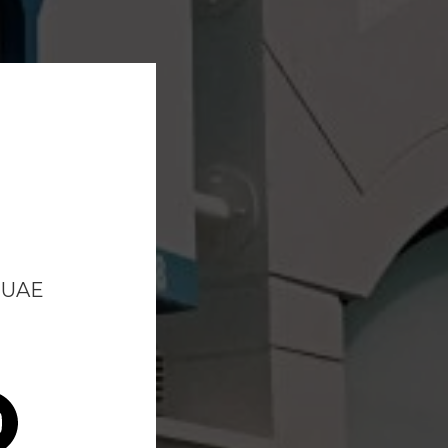
, UAE