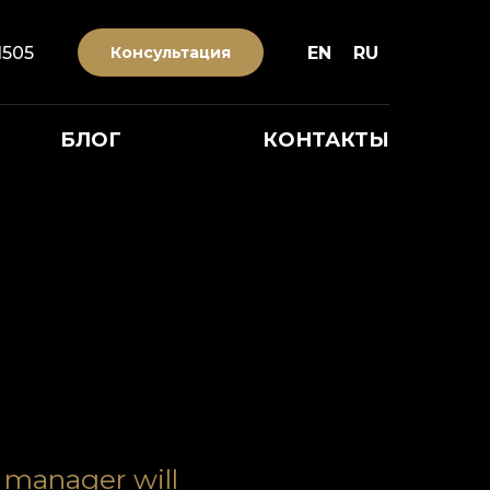
1505
Консультация
EN
RU
БЛОГ
КОНТАКТЫ
r manager will